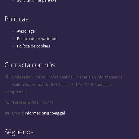
Solicitar unha peritaxe
Políticas
Aviso legal
Política de privacidade
Política de cookies
Contacta con nós
Enderezo:
Colexio Profesional de Enxeñaría en Informática de
Galicia Rúa Fernando III O Santo 13, 1.ºA 15701 Santiago de
Compostela
Teléfono:
981 592 773
Email:
informacion@cpeig.gal
Séguenos