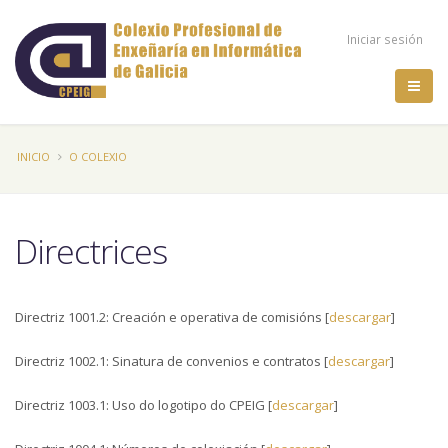
Pasar
Menú
al
Iniciar sesión
contenido
de
principal
cuenta
de
Sobrescribir
INICIO
O COLEXIO
usuario
enlaces
de
Directrices
ayuda
a
Directriz 1001.2: Creación e operativa de comisións [
descargar
]
la
Directriz 1002.1: Sinatura de convenios e contratos [
descargar
]
navegación
Directriz 1003.1: Uso do logotipo do CPEIG [
descargar
]